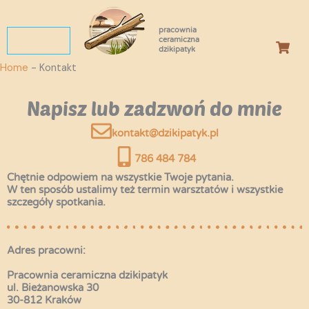
Przejdź
do
pracownia
treści
ceramiczna
dzikipatyk
Home
-
Kontakt
Napisz lub zadzwoń do mnie
kontakt@dzikipatyk.pl
786 484 784
Chętnie odpowiem na wszystkie Twoje pytania.
W ten sposób ustalimy też termin warsztatów i wszystkie
szczegóły spotkania.
Adres pracowni:
Pracownia ceramiczna dzikipatyk
ul. Bieżanowska 30
30-812 Kraków