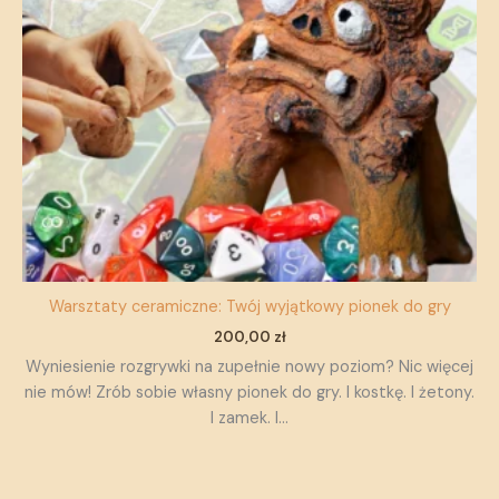
Warsztaty ceramiczne: Twój wyjątkowy pionek do gry
200,00
zł
Wyniesienie rozgrywki na zupełnie nowy poziom? Nic więcej
nie mów! Zrób sobie własny pionek do gry. I kostkę. I żetony.
I zamek. I…