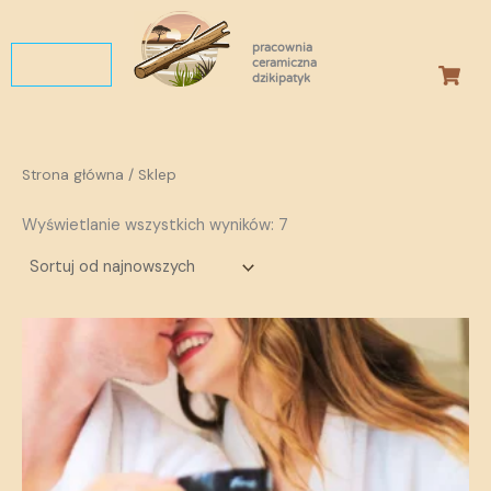
Posortowane
Przejdź
według
do
najnowszych
pracownia
treści
ceramiczna
dzikipatyk
Strona główna
/ Sklep
Wyświetlanie wszystkich wyników: 7